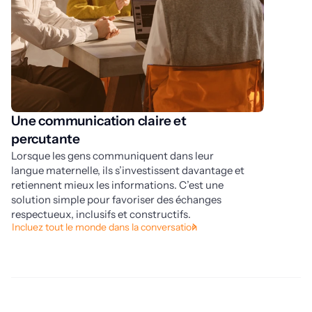
Une communication claire et
U
percutante
La
ce
Lorsque les gens communiquent dans leur
ré
langue maternelle, ils s’investissent davantage et
ré
retiennent mieux les informations. C’est une
Tr
solution simple pour favoriser des échanges
respectueux, inclusifs et constructifs.
Incluez tout le monde dans la conversation