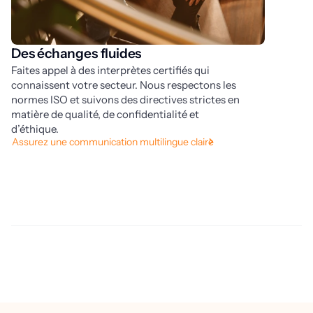
Des échanges fluides
D
Faites appel à des interprètes certifiés qui
b
connaissent votre secteur. Nous respectons les
De
normes ISO et suivons des directives strictes en
ch
matière de qualité, de confidentialité et
so
d’éthique.
or
Assurez une communication multilingue claire
hy
vo
Co