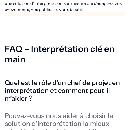
une solution d’interprétation sur mesure qui s’adapte à vos
évévements, vos publics et vos objectifs.
FAQ – Interprétation clé en
main
Quel est le rôle d’un chef de projet en
interprétation et comment peut-il
m’aider ?
Un chef de projet en interprétation coordonne toutes les étapes
Pouvez-vous nous aider à choisir la
du projet d’interprétation pour un événement multilingue. Cela
solution d’interprétation la mieux
inclut la définition des besoins linguistiques, la recherche
d’interprètes qualifiés, la coordination des plannings, la gestion de