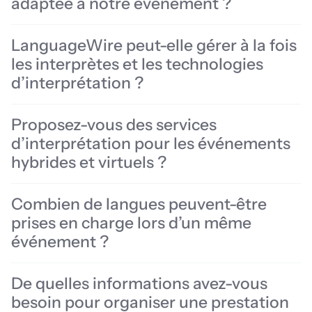
adaptée à notre événement ?
la documentation préparatoire, la mise en place des solutions
technologiques, la coordination avec les partenaires techniques
LanguageWire peut-elle gérer à la fois
ainsi que le suivi de la prestation avant, pendant et après
l’événement. Le chef de projet en interprétation vous aide à
les interprètes et les technologies
identifier les besoins et les défis éventuels dès la phase de
d’interprétation ?
planification, afin d’anticiper les éléments susceptibles d’avoir une
incidence sur le calendrier ou le budget de l’événement.
Proposez-vous des services
d’interprétation pour les événements
hybrides et virtuels ?
Combien de langues peuvent-être
prises en charge lors d’un même
événement ?
De quelles informations avez-vous
besoin pour organiser une prestation