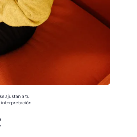
e ajustan a tu 
interpretación 
a
e