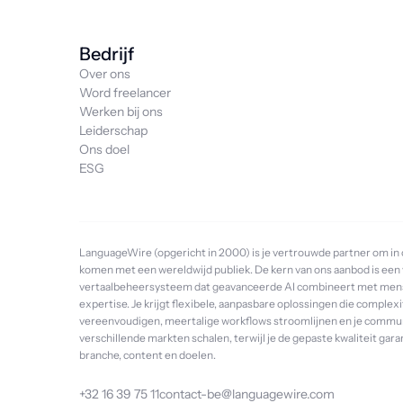
Bedrijf
Over ons
Word freelancer
Werken bij ons
Leiderschap
Ons doel
ESG
LanguageWire (opgericht in 2000) is je vertrouwde partner om in 
komen met een wereldwijd publiek. De kern van ons aanbod is een 
vertaalbeheersysteem dat geavanceerde AI combineert met mens
expertise. Je krijgt flexibele, aanpasbare oplossingen die complexi
vereenvoudigen, meertalige workflows stroomlijnen en je commun
verschillende markten schalen, terwijl je de gepaste kwaliteit gar
branche, content en doelen.
+32 16 39 75 11
contact-be@languagewire.com