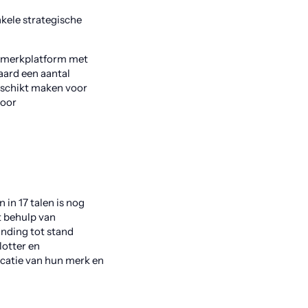
nkele strategische
el merkplatform met
aard een aantal
geschikt maken voor
voor
in 17 talen is nog
 behulp van
inding tot stand
otter en
catie van hun merk en