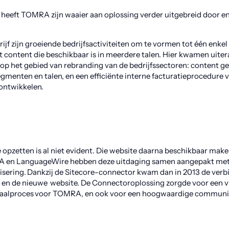
r heeft TOMRA zijn waaier aan oplossing verder uitgebreid door e
rijf zijn groeiende bedrijfsactiviteiten om te vormen tot één enk
content die beschikbaar is in meerdere talen. Hier kwamen uiter
n op het gebied van rebranding van de bedrijfssectoren: content 
gmenten en talen, en een efficiënte interne facturatieprocedure 
ontwikkelen.
opzetten is al niet evident. Die website daarna beschikbaar maken 
RA en LanguageWire hebben deze uitdaging samen aangepakt met
isering. Dankzij de Sitecore-connector kwam dan in 2013 de verb
en de nieuwe website. De Connectoroplossing zorgde voor een vl
taalproces voor TOMRA, en ook voor een hoogwaardige communi