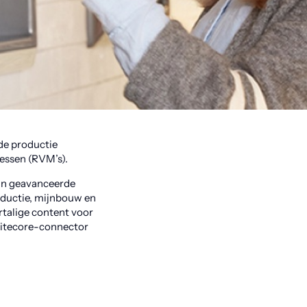
de productie
essen (RVM’s).
 in geavanceerde
oductie, mijnbouw en
rtalige content voor
Sitecore-connector