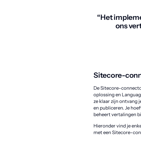
“Het impleme
ons vert
Sitecore-con
De Sitecore-connecto
oplossing en Language
ze klaar zijn ontvang 
en publiceren. Je hoef
beheert vertalingen b
Hieronder vind je enk
met een Sitecore-co