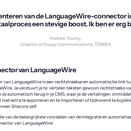
nteren van de LanguageWire-connector in
aalproces een stevige boost. Ik ben er erg b
Andrew Young,,
Director of Group Communications, TOMRA
nector van LanguageWire
r van LanguageWire is een rechtstreekse en automatische link tu
Wire. Je verstuurt je te vertalen teksten gewoon rechtstreeks va
je ze automatisch terug in je CMS, waar je de vertalingen onmidde
t niet extra te exporteren en te importeren of tijdrovend te kopiëre
innen Sitecore zelf.
ele van de belangrijkste voordelen van de integratie en automatis
nnector van LanguageWire: