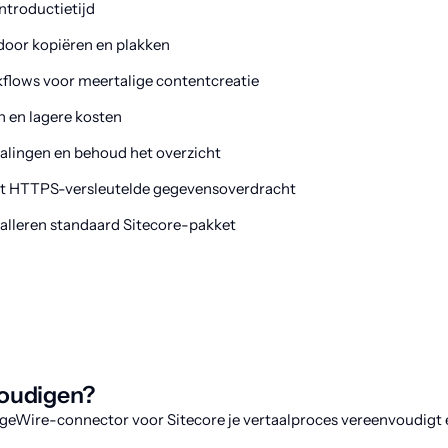
ntroductietijd
door kopiëren en plakken
flows voor meertalige contentcreatie
n en lagere kosten
rtalingen en behoud het overzicht
et HTTPS-versleutelde gegevensoverdracht
talleren standaard Sitecore-pakket
nvoudigen?
geWire-connector voor Sitecore je vertaalproces vereenvoudigt 