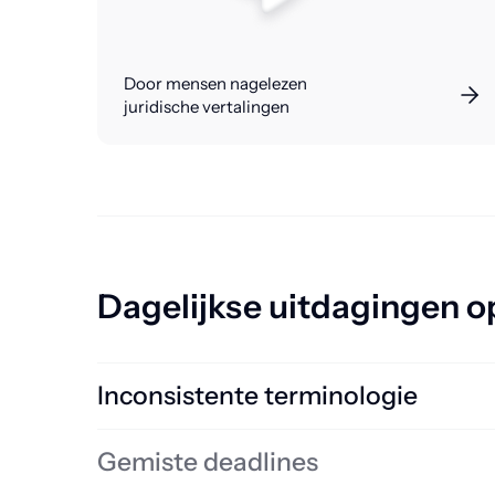
Door mensen nagelezen
juridische vertalingen
Dagelijkse uitdagingen o
Inconsistente terminologie
Proeflezen en fouten verbeteren is tijdverspilling. Lan
Gemiste deadlines
Ontdek hoe termbases je tijd besparen