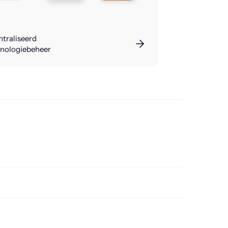
traliseerd
inologiebeheer
istent te houden.