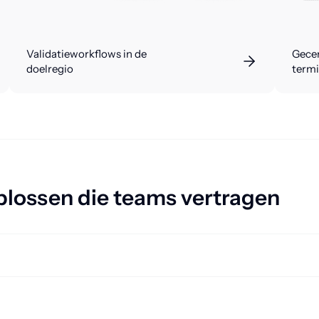
Validatieworkflows in de
Gecen
doelregio
term
plossen die teams vertragen
guageWire maakt gebruik van termbases en geheugentools om de taal cons