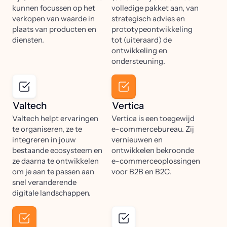
kunnen focussen op het
volledige pakket aan, van
verkopen van waarde in
strategisch advies en
plaats van producten en
prototypeontwikkeling
diensten.
tot (uiteraard) de
ontwikkeling en
ondersteuning.
Valtech
Vertica
Valtech helpt ervaringen
Vertica is een toegewijd
te organiseren, ze te
e-commercebureau. Zij
integreren in jouw
vernieuwen en
bestaande ecosysteem en
ontwikkelen bekroonde
ze daarna te ontwikkelen
e-commerceoplossingen
om je aan te passen aan
voor B2B en B2C.
snel veranderende
digitale landschappen.