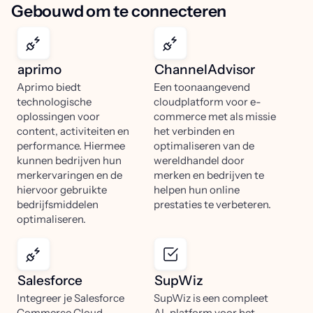
Gebouwd om te connecteren
aprimo
ChannelAdvisor
Aprimo biedt
Een toonaangevend
technologische
cloudplatform voor e-
oplossingen voor
commerce met als missie
content, activiteiten en
het verbinden en
performance. Hiermee
optimaliseren van de
kunnen bedrijven hun
wereldhandel door
merkervaringen en de
merken en bedrijven te
hiervoor gebruikte
helpen hun online
bedrijfsmiddelen
prestaties te verbeteren.
optimaliseren.
Salesforce
SupWiz
Integreer je Salesforce
SupWiz is een compleet
Commerce Cloud
AI-platform voor het