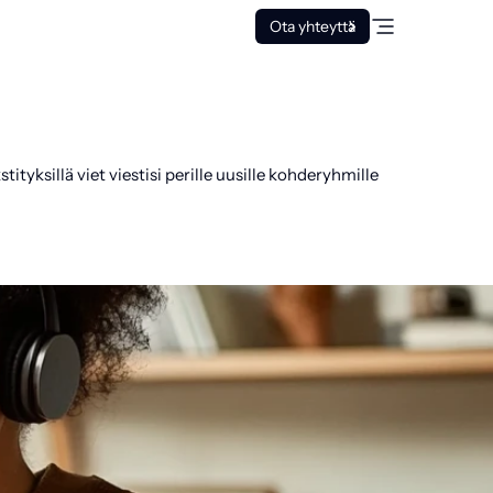
Ota yhteyttä
tyksillä viet viestisi perille uusille kohderyhmille