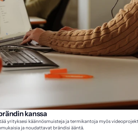
a brändin kanssa
 yrityksesi käännösmuisteja ja termikantoja myös videoprojektei
nmukaisia ja noudattavat brändisi ääntä.