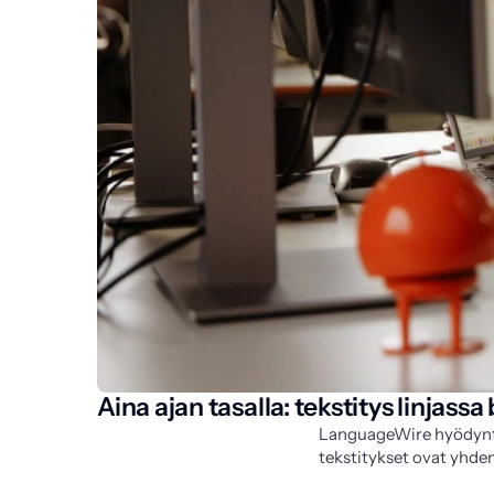
Aina ajan tasalla: tekstitys linjass
LanguageWire hyödyntää
tekstitykset ovat yhde