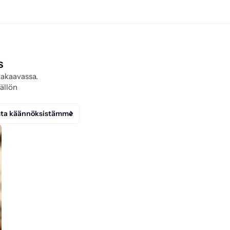
s
takaavassa.
ällön
vista käännöksistämme