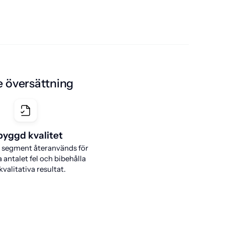
je översättning
byggd kvalitet
 segment återanvänds för
 antalet fel och bibehålla
valitativa resultat.