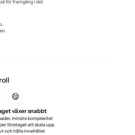
å för framgång i det 
p.
en.
oll
aget växer snabbt
nader, mindre komplexitet
per företaget att skala upp
vt och hålla innehållet