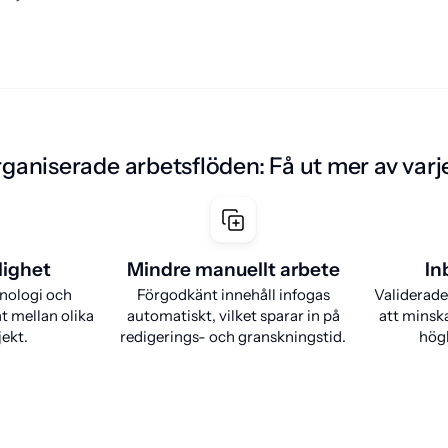
organiserade arbetsflöden: Få ut mer av var
lighet
Mindre manuellt arbete
In
inologi och
Förgodkänt innehåll infogas
Validerade
 mellan olika
automatiskt, vilket sparar in på
att minska
ekt.
redigerings- och granskningstid.
högk