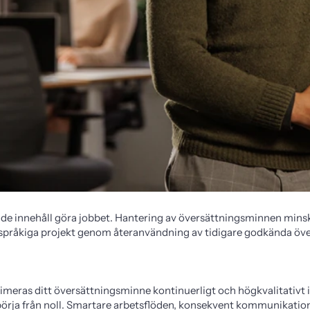
ande innehåll göra jobbet. Hantering av översättningsminnen minsk
rspråkiga projekt genom återanvändning av tidigare godkända öve
eras ditt översättningsminne kontinuerligt och högkvalitativt i
 börja från noll. Smartare arbetsflöden, konsekvent kommunikation