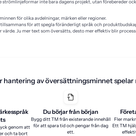
 strömlinjeformar inte bara dagens projekt, utan förebereder ocks
minnen för olika avdelningar, märken eller regioner.
tillsammans för att spegla föränderligt språk och produktbudska
 värde. Ju mer text som översätts, desto mer effektiv blir process
r hantering av översättningsminnet spelar r
ärkesspråk
Du börjar från början
Föret
ts
Bygg ditt TM från existerande innehåll
Fler mark
för att spara tid och pengar från dag
Ett TM hjäl
ryck genom att
ett.
effekti
r och ta bort