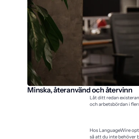
Minska, återanvänd och återvinn
Låt ditt redan exister
och arbetsbördan i fle
Hos LanguageWire optim
så att du inte behöver