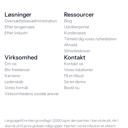
Løsninger
Ressourcer
Oversættelsesadministration
Blog
Efter brugercase
Udviklerportal
Efter industri
Kundecases
Tilmeld dig vores nyhedsbrev
Afmeld
Whistleblower
Virksomhed
Kontakt
Om os
Kontakt os
Bliv freelancer
Vores lokationer
Karrierer
Få et tilbud
Lederskab
Se en demo
Vores formål
Bestil nu
Virksomhedens sociale ansvar
LanguageWire blev grundlagt i 2000 og er den partner, I kan stole på, når I
skal nå ud til jeres globale målgrupper. Hjertet i vores tilbud er et sikkert