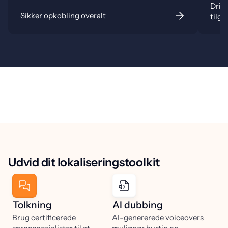
Drif
Sikker opkobling overalt
tilg
Udvid dit lokaliseringstoolkit
Tolkning
AI dubbing
Brug certificerede
AI-genererede voiceovers