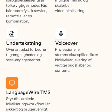
sprogspecialister til at
muliggør hurtig og
tolke vigtige møder. Fås
skalerbar
både som fysisk service,
videolokalisering.
remote eller en
kombination.
Undertekstning
Voiceover
Oversat tekst forbedrer
Professionelle
tilgængeligheden og
stemmeskuespiller sikrer
seer-engagementet.
klokkeklar levering af
vigtige budskaber og
content.
LanguageWire TMS
Styr dit samlede
lokaliseringsworkflow i ét
sikkert og brugervenligt