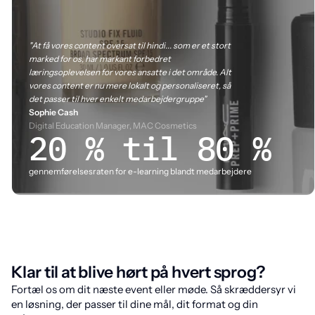
"At få vores content oversat til hindi... som er et stort
marked for os, har markant forbedret
læringsoplevelsen for vores ansatte i det område. Alt
vores content er nu mere lokalt og personaliseret, så
det passer til hver enkelt medarbejdergruppe"
Sophie Cash
Digital Education Manager, MAC Cosmetics
20 % til 80 %
gennemførelsesraten for e-learning blandt medarbejdere
Klar til at blive hørt på hvert sprog?
Fortæl os om dit næste event eller møde. Så skræddersyr vi
en løsning, der passer til dine mål, dit format og din