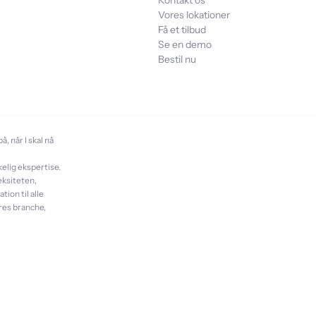
Kontakt os
Vores lokationer
Få et tilbud
Se en demo
Bestil nu
, når I skal nå
lig ekspertise.
eksiteten,
ion til alle
eres branche,