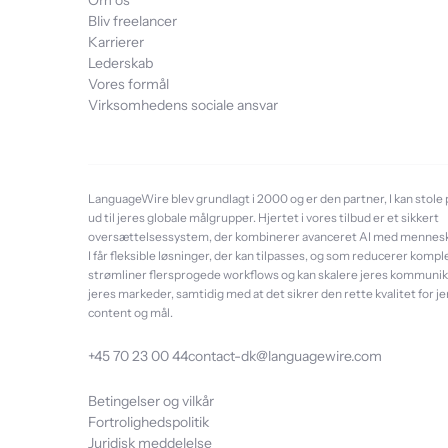
Om os
Bliv freelancer
Karrierer
Lederskab
Vores formål
Virksomhedens sociale ansvar
LanguageWire blev grundlagt i 2000 og er den partner, I kan stole på
ud til jeres globale målgrupper. Hjertet i vores tilbud er et sikkert
oversættelsessystem, der kombinerer avanceret AI med menneske
I får fleksible løsninger, der kan tilpasses, og som reducerer kompl
strømliner flersprogede workflows og kan skalere jeres kommunikat
jeres markeder, samtidig med at det sikrer den rette kvalitet for j
content og mål.
+45 70 23 00 44
contact-dk@languagewire.com
Betingelser og vilkår
Fortrolighedspolitik
Juridisk meddelelse