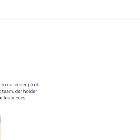
 om du sidder på et
t team, der holder
lles succes.