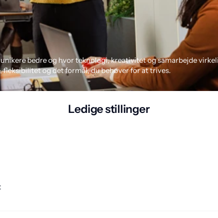
kere bedre og hvor teknologi, kreativitet og samarbejde virkelig 
 fleksibilitet og det formål, du behøver for at trives.
Ledige stillinger
t