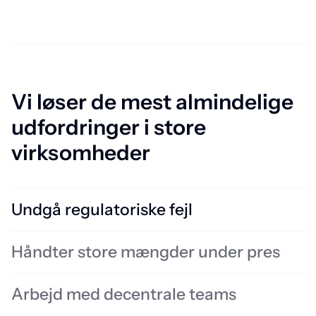
Vi løser de mest almindelige
udfordringer i store
virksomheder
Undgå regulatoriske fejl
Dårlige oversættelser i manualer eller sikkerhedsdokumenter kan
Håndter store mængder under pres
medføre compliance-brud Vores specialister anvender godkendt
terminologi og strukturerede workflows til at sikre, at jeres content
lever op til branchestandarderne – nøjagtigt og til tiden.
Arbejd med decentrale teams
Udforsk vores ekspertydelser