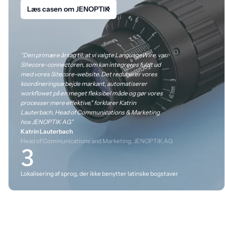
Læs casen om JENOPTIK
"Den primære årsag til, at vi valgte LanguageWire, var
Sitecore-connectoren, som kan integreres fuldt ud
med vores Sitecore-website. Det reducerer vores
koordineringsarbejde markant, automatiserer
workflowet på en meget fleksibel måde og gør vores
processer mere effektive," forklarer Katrin
Lauterbach, Head of Communications & Marketing
hos JENOPTIK AG."
Katrin Lauterbach
Head of Communications and Marketing, JENOPTIK AG
3
Lokalisering af sprog, der ikke benytter latinske bogstaver