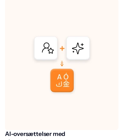
AI-oversættelser med
O