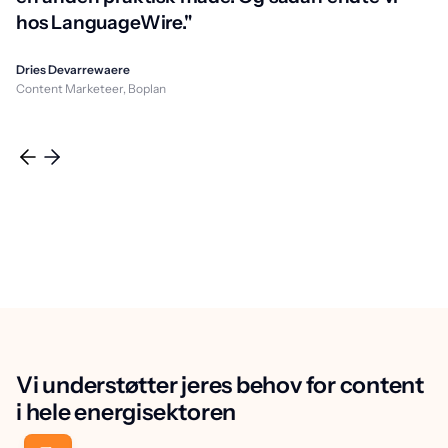
hos LanguageWire."
Dries Devarrewaere
Content Marketeer, Boplan
Vi understøtter jeres behov for content
i hele energisektoren