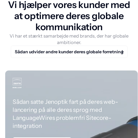
Vi hjælper vores kunder med
at optimere deres globale
kommunikation
Vi har et stærkt samarbejde med brands, der har globale
ambitioner.
Sådan udvider andre kunder deres globale forretning
Sådan satte Jenoptik fart på deres web-
lancering på alle deres sprog med
LanguageWires problemfri Sitecore-
integration