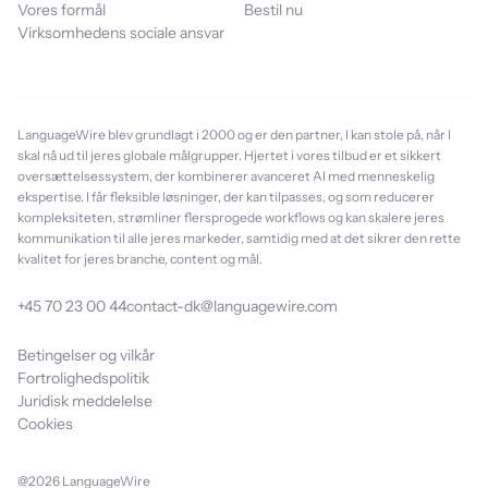
Vores formål
Bestil nu
Virksomhedens sociale ansvar
LanguageWire blev grundlagt i 2000 og er den partner, I kan stole på, når I
skal nå ud til jeres globale målgrupper. Hjertet i vores tilbud er et sikkert
oversættelsessystem, der kombinerer avanceret AI med menneskelig
ekspertise. I får fleksible løsninger, der kan tilpasses, og som reducerer
kompleksiteten, strømliner flersprogede workflows og kan skalere jeres
kommunikation til alle jeres markeder, samtidig med at det sikrer den rette
kvalitet for jeres branche, content og mål.
+45 70 23 00 44
contact-dk@languagewire.com
Betingelser og vilkår
Fortrolighedspolitik
Juridisk meddelelse
Cookies
@2026 LanguageWire