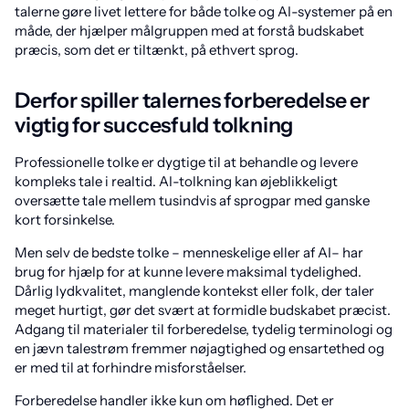
talerne gøre livet lettere for både tolke og AI-systemer på en
måde, der hjælper målgruppen med at forstå budskabet
præcis, som det er tiltænkt, på ethvert sprog.
Derfor spiller talernes forberedelse er
vigtig for succesfuld tolkning
Professionelle tolke er dygtige til at behandle og levere
kompleks tale i realtid. AI-tolkning kan øjeblikkeligt
oversætte tale mellem tusindvis af sprogpar med ganske
kort forsinkelse.
Men selv de bedste tolke – menneskelige eller af AI– har
brug for hjælp for at kunne levere maksimal tydelighed.
Dårlig lydkvalitet, manglende kontekst eller folk, der taler
meget hurtigt, gør det svært at formidle budskabet præcist.
Adgang til materialer til forberedelse, tydelig terminologi og
en jævn talestrøm fremmer nøjagtighed og ensartethed og
er med til at forhindre misforståelser.
Forberedelse handler ikke kun om høflighed. Det er