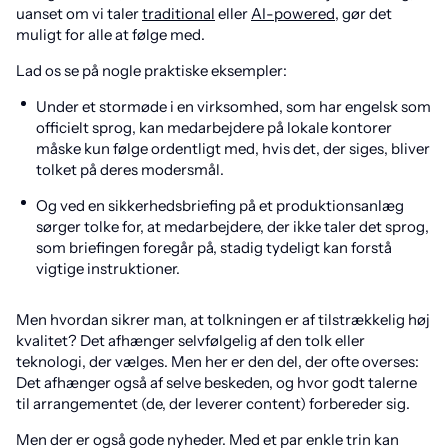
uanset om vi taler
traditional
eller
AI-powered
, gør det
muligt for alle at følge med.
Lad os se på nogle praktiske eksempler:
Under et stormøde i en virksomhed, som har engelsk som
officielt sprog, kan medarbejdere på lokale kontorer
måske kun følge ordentligt med, hvis det, der siges, bliver
tolket på deres modersmål.
Og ved en sikkerhedsbriefing på et produktionsanlæg
sørger tolke for, at medarbejdere, der ikke taler det sprog,
som briefingen foregår på, stadig tydeligt kan forstå
vigtige instruktioner.
Men hvordan sikrer man, at tolkningen er af tilstrækkelig høj
kvalitet? Det afhænger selvfølgelig af den tolk eller
teknologi, der vælges. Men her er den del, der ofte overses:
Det afhænger også af selve beskeden, og hvor godt talerne
til arrangementet (de, der leverer content) forbereder sig.
Men der er også gode nyheder. Med et par enkle trin kan