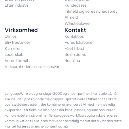
Efter industri
Kundecases
Tilmeld dig vores nyhedsbrev
Afmeld
Whistleblower
Virksomhed
Kontakt
Om os
Kontakt os
Bliv freelancer
Vores lokationer
Karrierer
Få et tilbud
Lederskab
Se en demo
Vores formål
Bestil nu
Virksomhedens sociale ansvar
LanguageWire blev grundlagt i 2000 og er den partner, I kan stole på, når I
skal nå ud til jeres globale målgrupper. Hjertet i vores tilbud er et sikkert
oversættelsessystem, der kombinerer avanceret AI med menneskelig
ekspertise. I får fleksible løsninger, der kan tilpasses, og som reducerer
kompleksiteten, strømliner flersprogede workflows og kan skalere jeres
kommunikation til alle jeres markeder, samtidig med at det sikrer den rette
kvalitet for jeres branche, content og mål.