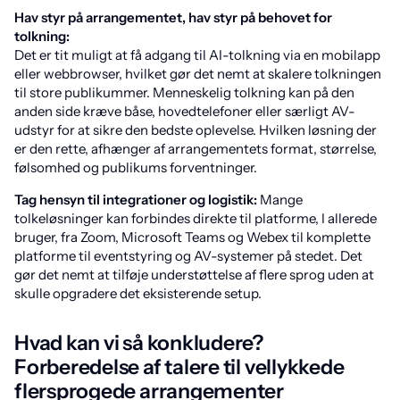
Hav styr på arrangementet, hav styr på behovet for
tolkning:
Det er tit muligt at få adgang til AI-tolkning via en mobilapp
eller webbrowser, hvilket gør det nemt at skalere tolkningen
til store publikummer. Menneskelig tolkning kan på den
anden side kræve båse, hovedtelefoner eller særligt AV-
udstyr for at sikre den bedste oplevelse. Hvilken løsning der
er den rette, afhænger af arrangementets format, størrelse,
følsomhed og publikums forventninger.
Tag hensyn til integrationer og logistik:
Mange
tolkeløsninger kan forbindes direkte til platforme, I allerede
bruger, fra Zoom, Microsoft Teams og Webex til komplette
platforme til eventstyring og AV-systemer på stedet. Det
gør det nemt at tilføje understøttelse af flere sprog uden at
skulle opgradere det eksisterende setup.
Hvad kan vi så konkludere?
Forberedelse af talere til vellykkede
flersprogede arrangementer